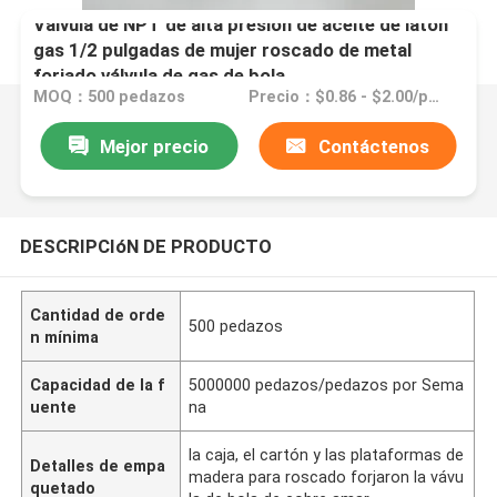
Válvula de NPT de alta presión de aceite de latón
gas 1/2 pulgadas de mujer roscado de metal
forjado válvula de gas de bola
MOQ：500 pedazos
Precio：$0.86 - $2.00/pieces
Mejor precio
Contáctenos
DESCRIPCIóN DE PRODUCTO
Cantidad de orde
500 pedazos
n mínima
Capacidad de la f
5000000 pedazos/pedazos por Sema
uente
na
la caja, el cartón y las plataformas de
Detalles de empa
madera para roscado forjaron la vávu
quetado