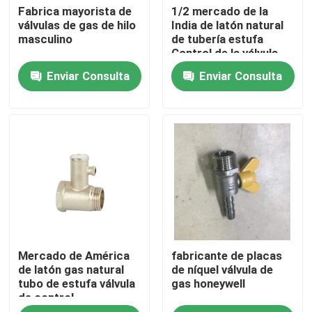
Fabrica mayorista de
1/2 mercado de la
válvulas de gas de hilo
India de latón natural
masculino
de tubería estufa
Viaje de la fábrica
Control de la válvula
de gas
Enviar Consulta
Enviar Consulta
Control de calidad
éntrenos en contacto con
Pida una cita
Válvula de cobre amarillo del grifo
Mercado de América
fabricante de placas
Válvula de ángulo de cobre amarillo
de latón gas natural
de níquel válvula de
tubo de estufa válvula
gas honeywell
de control
Válvula de bola de latón