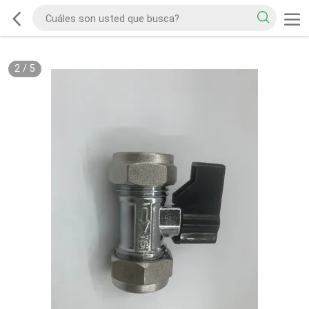
2
/
5