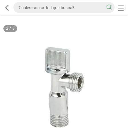
2
/
3