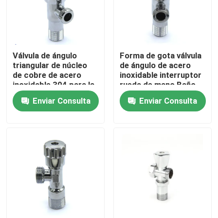
Válvula de ángulo
Forma de gota válvula
triangular de núcleo
de ángulo de acero
de cobre de acero
inoxidable interruptor
inoxidable 304 para la
rueda de mano Baño
cocina del baño
accesorios de cocina
Enviar Consulta
Enviar Consulta
Hogar
Productos
Sobre nosotros