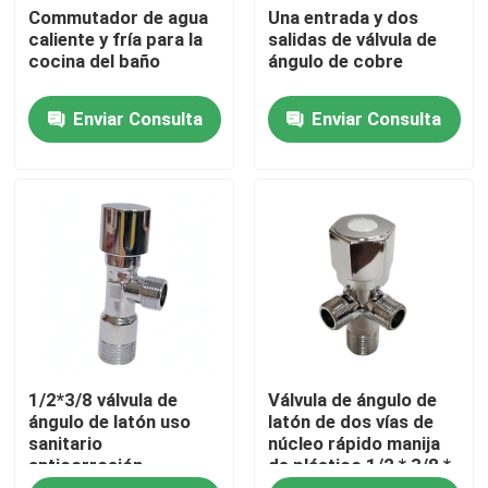
Commutador de agua
Una entrada y dos
caliente y fría para la
salidas de válvula de
cocina del baño
ángulo de cobre
Viaje de la fábrica
Enviar Consulta
Enviar Consulta
Control de calidad
éntrenos en contacto con
Pida una cita
Válvula de cobre amarillo del grifo
1/2*3/8 válvula de
Válvula de ángulo de
Válvula de ángulo de cobre amarillo
ángulo de latón uso
latón de dos vías de
sanitario
núcleo rápido manija
anticorrosión
de plástico 1/2 * 3/8 *
Válvula de bola de latón
3/8