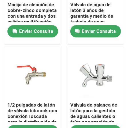
Manija de aleación de
Válvula de agua de
cobre-zinco completa
latón 3 años de
con una entrada y dos
garantía y medio de
Viaje de la fábrica
salidas multifunción
trabajo de agua
válvula de ángulo de
Enviar Consulta
Enviar Consulta
tres vías grifo de la
Control de calidad
lavadora
éntrenos en contacto con
Pida una cita
Válvula de cobre amarillo del grifo
1/2 pulgadas de latón
Válvula de palanca de
Válvula de ángulo de cobre amarillo
de válvula bibcock con
latón para la gestión
conexión roscada
de aguas calientes o
para la distribución de
frías con presión de
Válvula de bola de latón
agua
1,6 Mpa