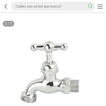
2
/
2