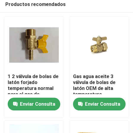
Productos recomendados
1 2 válvula de bolas de
Gas agua aceite 3
latón forjado
válvula de bolas de
temperatura normal
latón OEM de alta
Hogar
para el gas de
temperatura
petróleo agua
Enviar Consulta
Enviar Consulta
Productos
Sobre nosotros