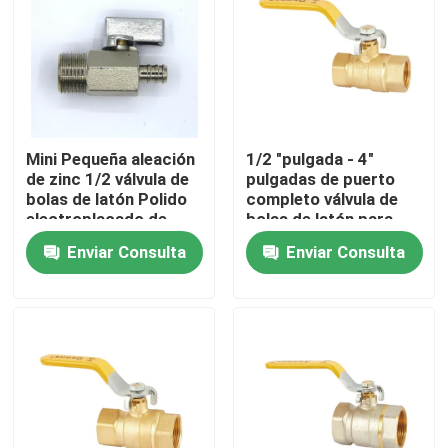
Viaje de la fábrica
Control de calidad
Mini Pequeña aleación
1/2 "pulgada - 4"
de zinc 1/2 válvula de
pulgadas de puerto
éntrenos en contacto con
bolas de latón Polido
completo válvula de
electroplacado de
bolas de latón para
tubería de agua
agua aceite y gas con
Pida una cita
Enviar Consulta
Enviar Consulta
accesorios conjuntos
mango de plástico
amarillo
Válvula de cobre amarillo del grifo
Válvula de ángulo de cobre amarillo
Válvula de bola de latón