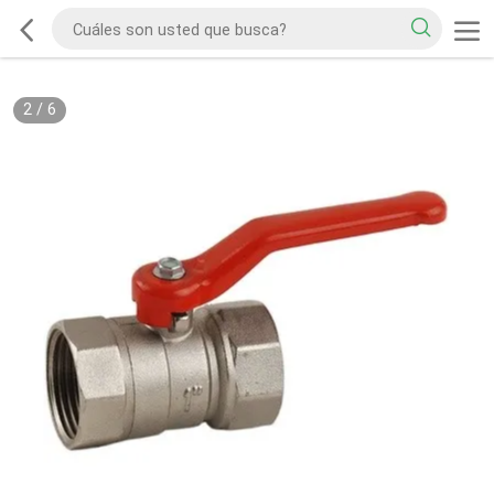
2
/
6