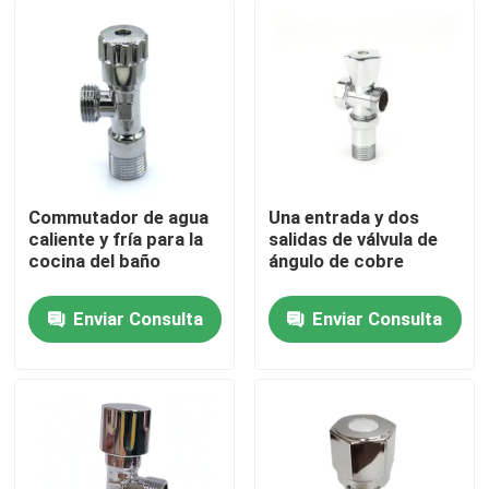
Viaje de la fábrica
Control de calidad
éntrenos en contacto con
Commutador de agua
Una entrada y dos
caliente y fría para la
salidas de válvula de
cocina del baño
ángulo de cobre
Pida una cita
Enviar Consulta
Enviar Consulta
Válvula de cobre amarillo del grifo
Válvula de ángulo de cobre amarillo
Válvula de bola de latón