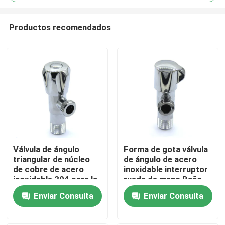
Productos recomendados
Válvula de ángulo
Forma de gota válvula
Hogar
triangular de núcleo
de ángulo de acero
de cobre de acero
inoxidable interruptor
inoxidable 304 para la
rueda de mano Baño
cocina del baño
accesorios de cocina
Productos
Enviar Consulta
Enviar Consulta
Sobre nosotros