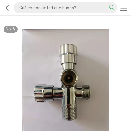
2
/
6